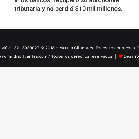
tributaria y no perdió $10 mil millones.
 Móvil: 321 3939027 © 2018 – Martha Cifuentes. Todos Los derechos 
w.marthacifuentes.com / Todos los derechos reservados |
Desarro