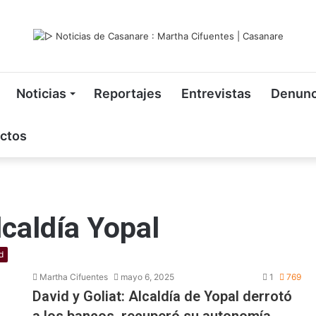
Noticias
Reportajes
Entrevistas
Denunc
ctos
caldía Yopal
d
Martha Cifuentes
mayo 6, 2025
1
769
David y Goliat: Alcaldía de Yopal derrotó
a los bancos, recuperó su autonomía