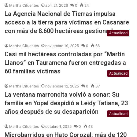
Martha Cifuentes
abril 21, 2026
0
24
La Agencia Nacional de Tierras impulsa
acceso a la tierra para víctimas en Casanare
con más de 8.600 hectáreas gestionadas
Actualidad
Martha Cifuentes
noviembre 19, 2025
0
66
Casi mil hectáreas controladas por “Martín
Llanos” en Tauramena fueron entregadas a
60 familias víctimas
Actualidad
Martha Cifuentes
noviembre 12, 2025
0
37
La ventana marroncita volvió a sonar: Su
familia en Yopal despidió a Leidy Tatiana, 23
años después de su desaparición
Actualidad
Martha Cifuentes
octubre 1, 2025
0
43
Microbarridos en Hato Corozal: más de 120