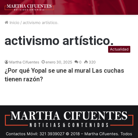
Inicio
/
activismo artístico.
activismo artístico.
Actualidad
Martha Cifuentes
enero 30, 2025
0
320
¿Por qué Yopal se une al mural Las cuchas
tienen razón?
Contactos Móvil: 321 3939027 © 2018 – Martha Cifuentes. Todos