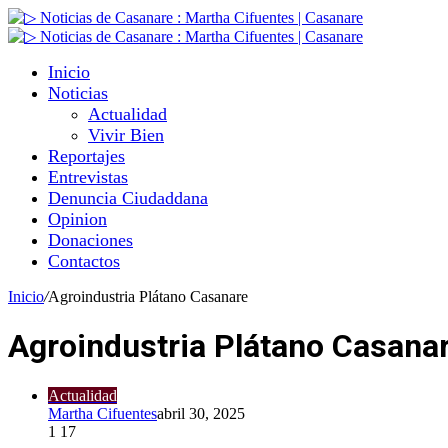
Inicio
Noticias
Actualidad
Vivir Bien
Reportajes
Entrevistas
Denuncia Ciudaddana
Opinion
Donaciones
Contactos
Inicio
/
Agroindustria Plátano Casanare
Agroindustria Plátano Casana
Actualidad
Martha Cifuentes
abril 30, 2025
1
17