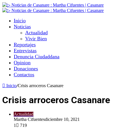
Inicio
Noticias
Actualidad
Vivir Bien
Reportajes
Entrevistas
Denuncia Ciudaddana
Opinion
Donaciones
Contactos
Inicio
/
Crisis arroceros Casanare
Crisis arroceros Casanare
Actualidad
Martha Cifuentes
diciembre 10, 2021
1
719