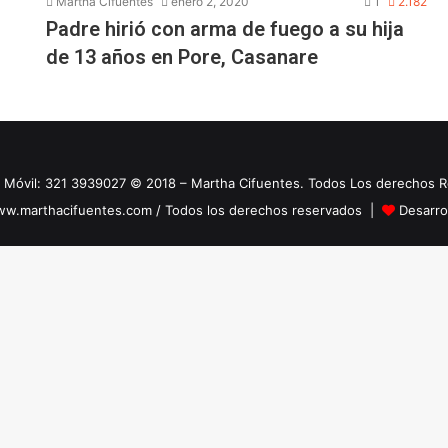
Martha Cifuentes
enero 2, 2020
1
2.182
Padre hirió con arma de fuego a su hija
de 13 años en Pore, Casanare
 Móvil: 321 3939027 © 2018 – Martha Cifuentes. Todos Los derechos 
w.marthacifuentes.com / Todos los derechos reservados |
Desarro