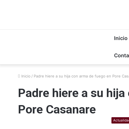
Inicio
Conta
Inicio
/
Padre hiere a su hija con arma de fuego en Pore Ca
Padre hiere a su hij
Pore Casanare
Actualida