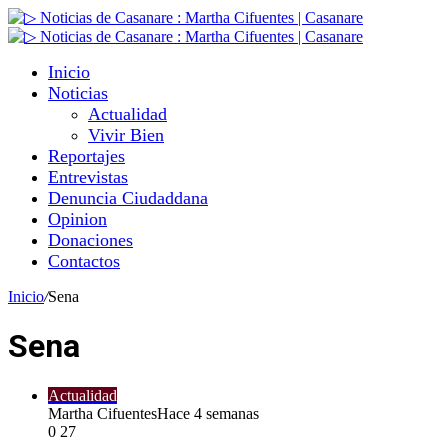
Inicio
Noticias
Actualidad
Vivir Bien
Reportajes
Entrevistas
Denuncia Ciudaddana
Opinion
Donaciones
Contactos
Inicio
/
Sena
Sena
Actualidad
Martha Cifuentes
Hace 4 semanas
0
27