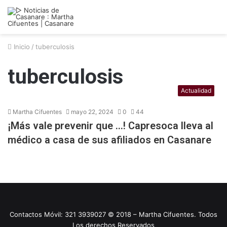
Inicio
/
tuberculosis
tuberculosis
Actualidad
Martha Cifuentes
mayo 22, 2024
0
44
¡Más vale prevenir que …! Capresoca lleva al
médico a casa de sus afiliados en Casanare
Contactos Móvil: 321 3939027 © 2018 – Martha Cifuentes. Todos
Los derechos Reservados