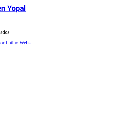
en Yopal
vados
por Latino Webs