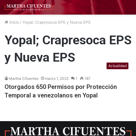
Inicio
/
Yopal; Crapresoca EPS y Nueva EPS
Yopal; Crapresoca EPS
y Nueva EPS
Actualidad
Martha Cifuentes
marzo 1, 2022
1
187
Otorgados 650 Permisos por Protección
Temporal a venezolanos en Yopal