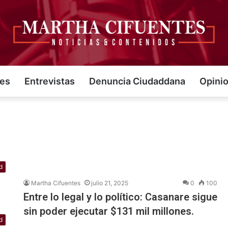
jes
Entrevistas
Denuncia Ciudaddana
Opini
.
d
Martha Cifuentes
julio 21, 2025
0
100
Entre lo legal y lo político: Casanare sigue
sin poder ejecutar $131 mil millones.
d