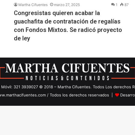
Martha Cifuentes
marzo 27, 2025
1
87
Congresistas quieren acabar la
guachafita de contratación de regalías
con Fondos Mixtos. Se radicó proyecto
de ley
 Móvil: 321 3939027 © 2018 – Martha Cifuentes. Todos Los derechos 
w.marthacifuentes.com / Todos los derechos reservados |
Desarro