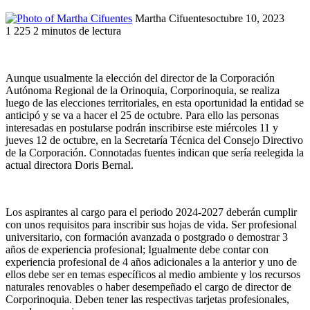
Martha Cifuentes
octubre 10, 2023
1
225
2 minutos de lectura
Facebook
Twitter
LinkedIn
WhatsApp
Telegram
Compartir
Imprimir
por
correo
Aunque usualmente la elección del director de la Corporación
electrónico
Autónoma Regional de la Orinoquia, Corporinoquia, se realiza
luego de las elecciones territoriales, en esta oportunidad la entidad se
anticipó y se va a hacer el 25 de octubre. Para ello las personas
interesadas en postularse podrán inscribirse este miércoles 11 y
jueves 12 de octubre, en la Secretaría Técnica del Consejo Directivo
de la Corporación. Connotadas fuentes indican que sería reelegida la
actual directora Doris Bernal.
Los aspirantes al cargo para el periodo 2024-2027 deberán cumplir
con unos requisitos para inscribir sus hojas de vida. Ser profesional
universitario, con formación avanzada o postgrado o demostrar 3
años de experiencia profesional; Igualmente debe contar con
experiencia profesional de 4 años adicionales a la anterior y uno de
ellos debe ser en temas específicos al medio ambiente y los recursos
naturales renovables o haber desempeñado el cargo de director de
Corporinoquia. Deben tener las respectivas tarjetas profesionales,