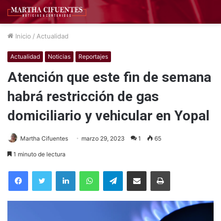
Inicio
/
Actualidad
Actualidad
Noticias
Reportajes
Atención que este fin de semana
habrá restricción de gas
domiciliario y vehicular en Yopal
Martha Cifuentes
marzo 29, 2023
1
65
1 minuto de lectura
Facebook
Twitter
LinkedIn
WhatsApp
Telegram
Compartir por correo electrónico
Imprimir