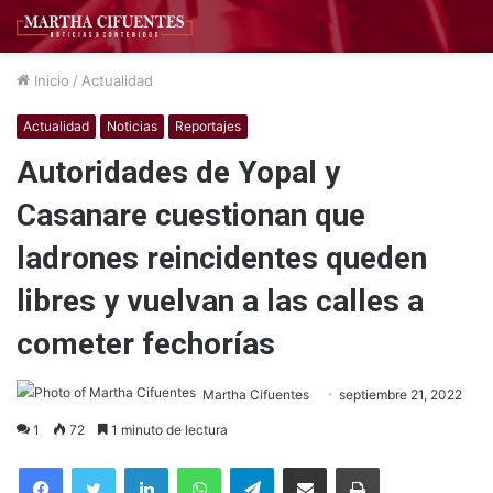
Inicio
/
Actualidad
Actualidad
Noticias
Reportajes
Autoridades de Yopal y
Casanare cuestionan que
ladrones reincidentes queden
libres y vuelvan a las calles a
cometer fechorías
Martha Cifuentes
septiembre 21, 2022
1
72
1 minuto de lectura
Facebook
Twitter
LinkedIn
WhatsApp
Telegram
Compartir por correo electrónico
Imprimir