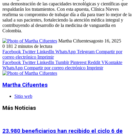
una demostración de las capacidades tecnológicas y científicas que
respaldarán los tratamientos. Con esta apuesta, Clínica Nieves
reafirma su compromiso de trabajar día a día para traer lo mejor de la
salud a sus pacientes, fortaleciendo la atención médica integral y
contribuyendo al desarrollo de la medicina de vanguardia en
Colombia.
Martha Cifuentes
agosto 16, 2025
0
181
2 minutos de lectura
Facebook
Twitter
LinkedIn
WhatsApp
Telegram
Compartir por
correo electrónico
Imprimir
Facebook
Twitter
LinkedIn
Tumblr
Pinterest
Reddit
VKontakte
WhatsApp
Compartir por correo electrónico
Imprimir
Martha Cifuentes
Sitio web
Más Noticias
23.980 beneficiarios han recibido el ciclo 6 de