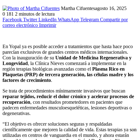
Martha Cifuentes
agosto 16, 2025
0
181
2 minutos de lectura
Facebook
Twitter
LinkedIn
WhatsApp
Telegram
Compartir por
correo electrónico
Imprimir
En Yopal ya es posible acceder a tratamientos que hasta hace poco
parecían exclusivos de grandes centros médicos internacionales.
Con la inauguración de su
Unidad de Medicina Regenerativa y
Longevidad
, la Clínica Nieves comenzará a implementar en la
región terapias biológicas avanzadas como el
Plasma Rico en
Plaquetas (PRP) de tercera generación, las células madre y los
factores de crecimiento
.
Se trata de procedimientos mínimamente invasivos que buscan
reparar tejidos, reducir el dolor crónico y acelerar procesos de
recuperación
, con resultados prometedores en pacientes que
padecen enfermedades musculoesqueléticas, lesiones deportivas o
degenerativas.
“El objetivo es ofrecer soluciones seguras y respaldadas
científicamente que mejoren la calidad de vida. Estas terapias ya son
utilizadas en centros de vanguardia en el mundo, y ahora estarán