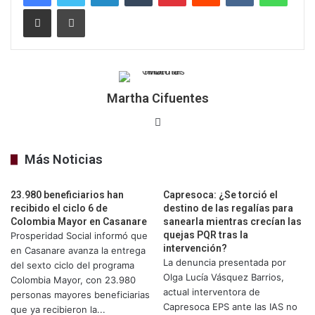
Compartir por correo electrónico
Imprimir
Martha Cifuentes
Sitio
web
Más Noticias
23.980 beneficiarios han
Capresoca: ¿Se torció el
recibido el ciclo 6 de
destino de las regalías para
Colombia Mayor en Casanare
sanearla mientras crecían las
quejas PQR tras la
Prosperidad Social informó que
intervención?
en Casanare avanza la entrega
La denuncia presentada por
del sexto ciclo del programa
Olga Lucía Vásquez Barrios,
Colombia Mayor, con 23.980
actual interventora de
personas mayores beneficiarias
Capresoca EPS ante las IAS no
que ya recibieron la...