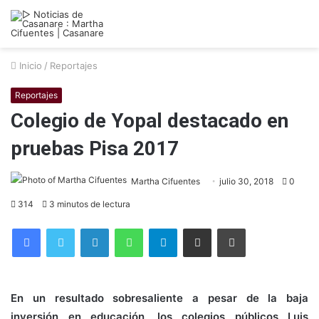
Inicio
/
Reportajes
Reportajes
Colegio de Yopal destacado en
pruebas Pisa 2017
Martha Cifuentes
julio 30, 2018
0
314
3 minutos de lectura
Facebook
Twitter
LinkedIn
WhatsApp
Telegram
Compartir por correo electrónico
Imprimir
En un resultado sobresaliente a pesar de la baja
inversión en educación, los colegios públicos Luis