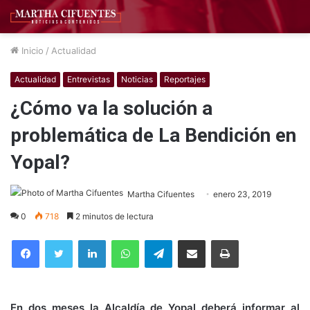
Inicio
/
Actualidad
Actualidad
Entrevistas
Noticias
Reportajes
¿Cómo va la solución a
problemática de La Bendición en
Yopal?
Martha Cifuentes
enero 23, 2019
0
718
2 minutos de lectura
Facebook
Twitter
LinkedIn
WhatsApp
Telegram
Compartir por correo electrónico
Imprimir
En dos meses la Alcaldía de Yopal deberá informar al