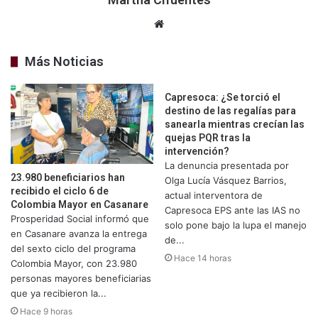
Sitio
web
Más Noticias
Capresoca: ¿Se torció el
destino de las regalías para
sanearla mientras crecían las
quejas PQR tras la
intervención?
La denuncia presentada por
23.980 beneficiarios han
Olga Lucía Vásquez Barrios,
recibido el ciclo 6 de
actual interventora de
Colombia Mayor en Casanare
Capresoca EPS ante las IAS no
Prosperidad Social informó que
solo pone bajo la lupa el manejo
en Casanare avanza la entrega
de...
del sexto ciclo del programa
Hace 14 horas
Colombia Mayor, con 23.980
personas mayores beneficiarias
que ya recibieron la...
Hace 9 horas