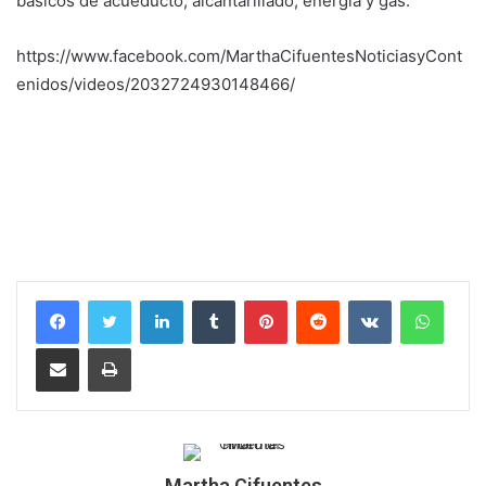
básicos de acueducto, alcantarillado, energía y gas.
https://www.facebook.com/MarthaCifuentesNoticiasyCont
enidos/videos/2032724930148466/
LinkedIn
Tumblr
Pinterest
Reddit
VKontakte
Whats
Compartir por correo electrónico
Imprimir
Martha Cifuentes