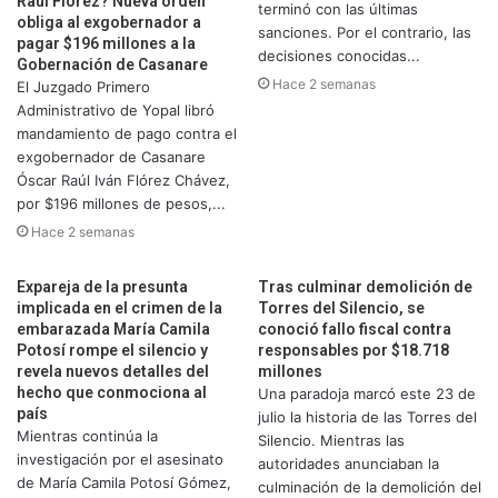
Raúl Flórez? Nueva orden
terminó con las últimas
obliga al exgobernador a
sanciones. Por el contrario, las
pagar $196 millones a la
decisiones conocidas...
Gobernación de Casanare
Hace 2 semanas
El Juzgado Primero
Administrativo de Yopal libró
mandamiento de pago contra el
exgobernador de Casanare
Óscar Raúl Iván Flórez Chávez,
por $196 millones de pesos,...
Hace 2 semanas
Expareja de la presunta
Tras culminar demolición de
implicada en el crimen de la
Torres del Silencio, se
embarazada María Camila
conoció fallo fiscal contra
Potosí rompe el silencio y
responsables por $18.718
revela nuevos detalles del
millones
hecho que conmociona al
Una paradoja marcó este 23 de
país
julio la historia de las Torres del
Mientras continúa la
Silencio. Mientras las
investigación por el asesinato
autoridades anunciaban la
de María Camila Potosí Gómez,
culminación de la demolición del