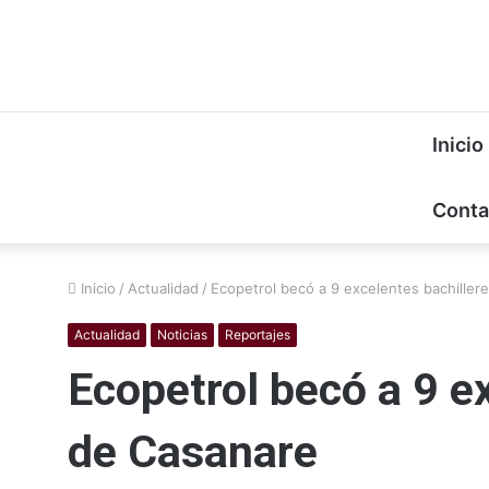
Inicio
Conta
Inicio
/
Actualidad
/
Ecopetrol becó a 9 excelentes bachiller
Actualidad
Noticias
Reportajes
Ecopetrol becó a 9 e
de Casanare