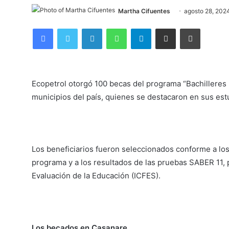
Martha Cifuentes
agosto 28, 202
Facebook
Twitter
LinkedIn
WhatsApp
Telegram
Compartir por correo electrónico
Imprimir
Ecopetrol otorgó 100 becas del programa “Bachilleres
municipios del país, quienes se destacaron en sus es
Los beneficiarios fueron seleccionados conforme a los 
programa y a los resultados de las pruebas SABER 11, 
Evaluación de la Educación (ICFES).
Los becados en Casanare