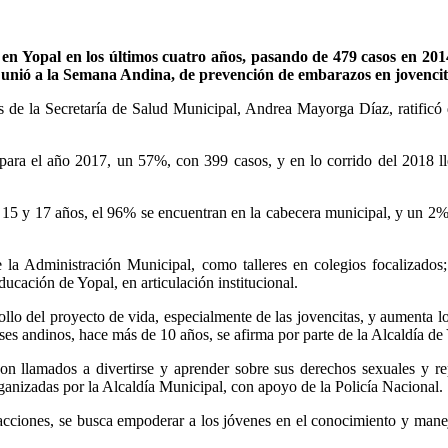
en Yopal en los últimos cuatro años, pasando de 479 casos en 2014 
 se unió a la Semana Andina, de prevención de embarazos en jovenci
 de la Secretaría de Salud Municipal, Andrea Mayorga Díaz, ratificó
 para el año 2017, un 57%, con 399 casos, y en lo corrido del 2018 
 15 y 17 años, el 96% se encuentran en la cabecera municipal, y un 2% 
 la Administración Municipal, como talleres en colegios focalizados;
ucación de Yopal, en articulación institucional.
lo del proyecto de vida, especialmente de las jovencitas, y aumenta lo
aíses andinos, hace más de 10 años, se afirma por parte de la Alcaldía de
on llamados a divertirse y aprender sobre sus derechos sexuales y r
ganizadas por la Alcaldía Municipal, con apoyo de la Policía Nacional.
tracciones, se busca empoderar a los jóvenes en el conocimiento y mane