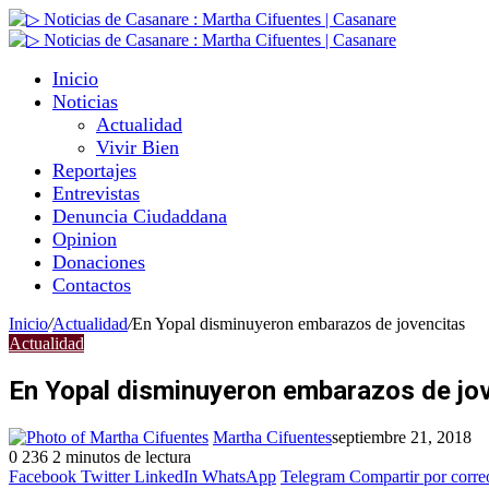
Inicio
Noticias
Actualidad
Vivir Bien
Reportajes
Entrevistas
Denuncia Ciudaddana
Opinion
Donaciones
Contactos
Inicio
/
Actualidad
/
En Yopal disminuyeron embarazos de jovencitas
Actualidad
En Yopal disminuyeron embarazos de jo
Martha Cifuentes
septiembre 21, 2018
0
236
2 minutos de lectura
Facebook
Twitter
LinkedIn
WhatsApp
Telegram
Compartir por corre