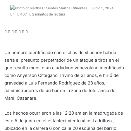
Martha Cifuentes
junio 5, 2024
1
407
2 minutos de lectura
Facebook
Twitter
LinkedIn
WhatsApp
Telegram
Compartir
Imprimir
por
correo
electrónico
Un hombre identificado con el alias de «Lucho» habría
sería el presunto perpetrador de un ataque a tiros en el
que resultó muerto un ciudadano venezolano identificado
como Anyerson Ortegano Triviño de 31 años, e hirió de
gravedad a Luis Fernando Rodríguez de 28 años,
administradores de un bar en la zona de tolerancia de
Maní, Casanare.
Los hechos ocurrieron a las 12:20 am en la madrugada de
este 5 de junio en el establecimiento «Los Ladrillos»,
ubicado en la carrera 6 con calle 20 esquina del barrio