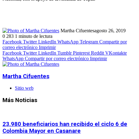
Martha Cifuentes
agosto 26, 2019
0
283
1 minuto de lectura
Facebook
Twitter
LinkedIn
WhatsApp
Telegram
Compartir por
correo electrónico
Imprimir
Facebook
Twitter
LinkedIn
Tumblr
Pinterest
Reddit
VKontakte
WhatsApp
Compartir por correo electrónico
Imprimir
Martha Cifuentes
Sitio web
Más Noticias
23.980 beneficiarios han recibido el ciclo 6 de
Colombia Mayor en Casanare