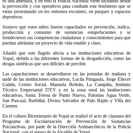
es una amenaza, y en esto la Policía Nacional viene luchando desde
la prevención y con operativos para combatir este fenómeno que se
viene presentando en los entornos escolares, en parques y espacios
deportivos.
Sostuvo que estos niños fueron capacitados en prevención, trafico,
producción y consumo de sustancias estupefacientes y se
fortalecieron sus competencias ciudadanas y conocimientos para que
puedan adelantar un proyecto de vida estable y claro.
Añadió que este flagelo afecta a las instituciones educativas de
Yopal, debido a las diferentes formas de la drogadicción, como las
drogas sintéticas que son difíciles de percibir.
Las capacitaciones se desarrollaron en las jornadas de mañana y
tarde de las instituciones educativas, Lucila Piragauta, Jorge Eliecer
Gaitán, Centro Social, Manuela Beltrán, La Campiña, Instituto
Técnico Empresarial ITEY y en la zona rural las instituciones
educativas, Santa Teresa de Punto Nuevo, Palomas Agua Verde,
San Pascual, Barbillal, Divino Salvador de Palo Bajito y Villa del
Carmen.
En el coliseo Bicentenario de Yopal se realizó el acto de clausura del
Programa de Escolarización de Prevención de Sustancias
Psicoactivas, por parte de la Dirección Antinarcóticos de la Policía
Nacional, con el apoyo de la Alcaldía de Yopal.