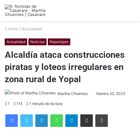
Inicio
/
Actualidad
Actualidad
Noticias
Reportajes
Alcaldía ataca construcciones
piratas y loteos irregulares en
zona rural de Yopal
Martha Cifuentes
febrero 22, 2023
1
115
1 minuto de lectura
Facebook
Twitter
LinkedIn
WhatsApp
Telegram
Compartir por correo electrónico
Imprimir