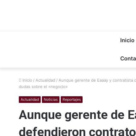
Inicio
Conta
Inicio
/
Actualidad
/
Aunque gerente de Eaaay y contratista 
dudas sobre el «negocio»
Actualidad
Noticias
Reportajes
Aunque gerente de Ea
defendieron contrat