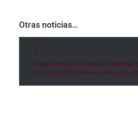
Otras noticias…
Predio donde se construirá Terminal 
un “negociazo” para un particular, au