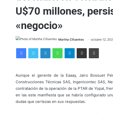
U$70 millones, persi
«negocio»
Martha Cifuentes
octubre 12, 20
Facebook
Twitter
LinkedIn
WhatsApp
Telegram
Compartir por correo electrónico
Imprimir
Aunque el gerente de la Eaaay, Jairo Bossuet Pér
Construcciones Técnicas SAS, Ingenicontec SAS, Nels
contratación de la operación de la PTAR de Yopal, fre
en las este manifiesta que se habría configurado un
dudas que certezas en sus respuestas.