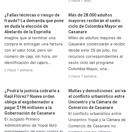
Hace 7 días
¿Fallas técnicas o riesgo de
Más de 28.000 adultos
fraude? La demanda que pone
mayores recibirán el sexto
en duda la elección de
ciclo de Colombia Mayor en
Abelardo de la Espriella
Casanare
Imagine que al terminar una
Miles de adultos mayores de
compra le entregan una factura
Casanare comenzarán a recibir,
con el valor total, pero sin
desde este 29 de julio, los
número de caja, sin hora, sin
recursos correspondientes al
identificación del cajero...
sexto ciclo del programa
Colombia Mayor, una...
Hace 1 semana
Hace 1 semana
¿Podrá la justicia cobrarle a
Multas y demoliciones: así va
Raúl Flórez? Nueva orden
el conflicto urbanístico entre
obliga al exgobernador a
Unicentro y la Cámara de
pagar $196 millones a la
Comercio de Casanare
Gobernación de Casanare
El conflicto urbanístico entre
El Juzgado Primero
Unicentro Yopal y la Cámara de
Administrativo de Yopal libró
Comercio de Casanare no
mandamiento de pago contra el
terminó con las últimas