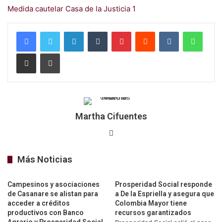
Medida cautelar Casa de la Justicia 1
LinkedIn
Tumblr
Pinterest
Reddit
VKontakte
Whats
Compartir por correo electrónico
Imprimir
Martha Cifuentes
Sitio
web
Más Noticias
Campesinos y asociaciones
Prosperidad Social responde
de Casanare se alistan para
a De la Espriella y asegura que
acceder a créditos
Colombia Mayor tiene
productivos con Banco
recursos garantizados
Agrario y Prosperidad Social