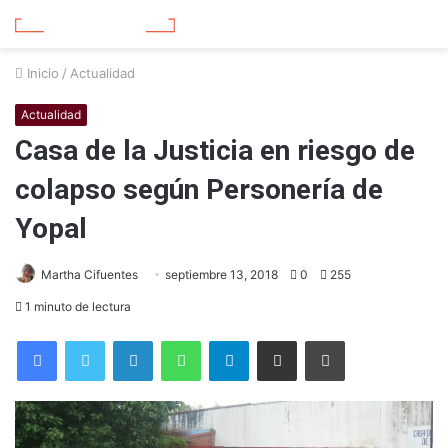
Inicio
/
Actualidad
Actualidad
Casa de la Justicia en riesgo de
colapso según Personería de
Yopal
Martha Cifuentes
septiembre 13, 2018
0
255
1 minuto de lectura
Facebook
Twitter
LinkedIn
WhatsApp
Telegram
Compartir por correo electrónico
Imprimir