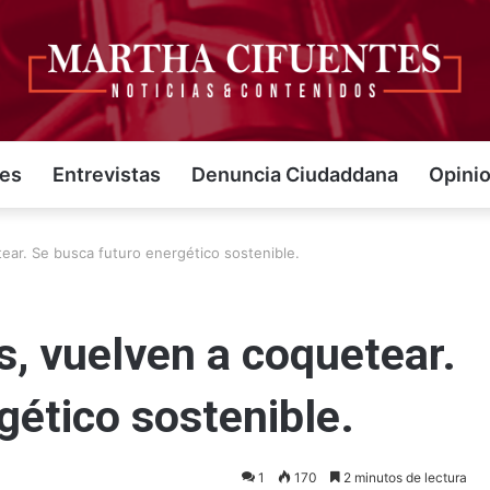
jes
Entrevistas
Denuncia Ciudaddana
Opini
ear. Se busca futuro energético sostenible.
s, vuelven a coquetear.
gético sostenible.
1
170
2 minutos de lectura