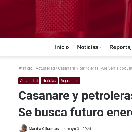
Inicio
Noticias
Reporta
Inicio
/
Actualidad
/
Casanare y petroleras, vuelven a coquet
Actualidad
Noticias
Reportajes
Casanare y petrolera
Se busca futuro ener
Martha Cifuentes
mayo 31, 2024