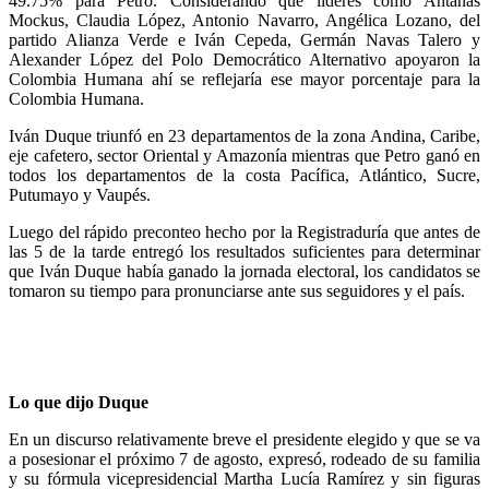
49.75% para Petro. Considerando que líderes como Antanas
Mockus, Claudia López, Antonio Navarro, Angélica Lozano, del
partido Alianza Verde e Iván Cepeda, Germán Navas Talero y
Alexander López del Polo Democrático Alternativo apoyaron la
Colombia Humana ahí se reflejaría ese mayor porcentaje para la
Colombia Humana.
Iván Duque triunfó en 23 departamentos de la zona Andina, Caribe,
eje cafetero, sector Oriental y Amazonía mientras que Petro ganó en
todos los departamentos de la costa Pacífica, Atlántico, Sucre,
Putumayo y Vaupés.
Luego del rápido preconteo hecho por la Registraduría que antes de
las 5 de la tarde entregó los resultados suficientes para determinar
que Iván Duque había ganado la jornada electoral, los candidatos se
tomaron su tiempo para pronunciarse ante sus seguidores y el país.
Lo que dijo Duque
En un discurso relativamente breve el presidente elegido y que se va
a posesionar el próximo 7 de agosto, expresó, rodeado de su familia
y su fórmula vicepresidencial Martha Lucía Ramírez y sin figuras