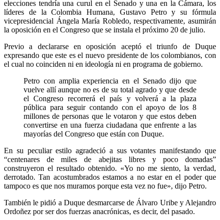
elecciones tendría una curul en el Senado y una en la Cámara, los
líderes de la Colombia Humana, Gustavo Petro y su fórmula
vicepresidencial Ángela María Robledo, respectivamente, asumirán
la oposición en el Congreso que se instala el próximo 20 de julio.
Previo a declararse en oposición aceptó el triunfo de Duque
expresando que este es el nuevo presidente de los colombianos, con
el cual no coinciden ni en ideología ni en programa de gobierno.
Petro con amplia experiencia en el Senado dijo que
vuelve allí aunque no es de su total agrado y que desde
el Congreso recorrerá el país y volverá a la plaza
pública para seguir contando con el apoyo de los 8
millones de personas que le votaron y que estos deben
convertirse en una fuerza ciudadana que enfrente a las
mayorías del Congreso que están con Duque.
En su peculiar estilo agradeció a sus votantes manifestando que
“centenares de miles de abejitas libres y poco domadas”
construyeron el resultado obtenido. «Yo no me siento, la verdad,
derrotado. Tan acostumbrados estamos a no estar en el poder que
tampoco es que nos muramos porque esta vez no fue», dijo Petro.
También le pidió a Duque desmarcarse de Álvaro Uribe y Alejandro
Ordoñez por ser dos fuerzas anacrónicas, es decir, del pasado.