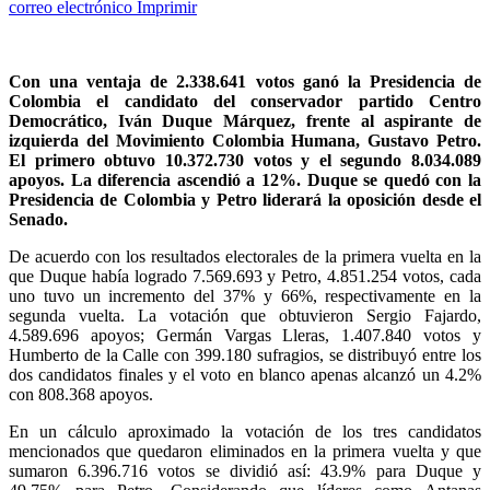
correo electrónico
Imprimir
Con una ventaja de 2.338.641 votos ganó la Presidencia de
Colombia el candidato del conservador partido Centro
Democrático, Iván Duque Márquez, frente al aspirante de
izquierda del Movimiento Colombia Humana, Gustavo Petro.
El primero obtuvo 10.372.730 votos y el segundo 8.034.089
apoyos. La diferencia ascendió a 12%. Duque se quedó con la
Presidencia de Colombia y Petro liderará la oposición desde el
Senado.
De acuerdo con los resultados electorales de la primera vuelta en la
que Duque había logrado 7.569.693 y Petro, 4.851.254 votos, cada
uno tuvo un incremento del 37% y 66%, respectivamente en la
segunda vuelta. La votación que obtuvieron Sergio Fajardo,
4.589.696 apoyos; Germán Vargas Lleras, 1.407.840 votos y
Humberto de la Calle con 399.180 sufragios, se distribuyó entre los
dos candidatos finales y el voto en blanco apenas alcanzó un 4.2%
con 808.368 apoyos.
En un cálculo aproximado la votación de los tres candidatos
mencionados que quedaron eliminados en la primera vuelta y que
sumaron 6.396.716 votos se dividió así: 43.9% para Duque y