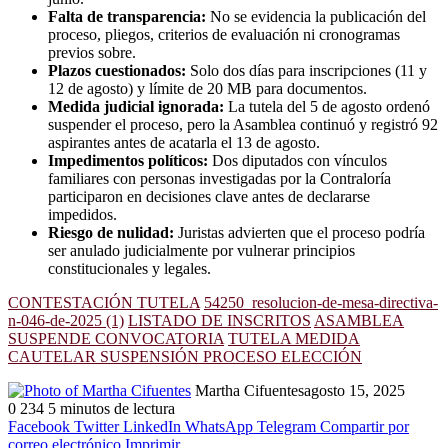
Falta de transparencia:
No se evidencia la publicación del
proceso, pliegos, criterios de evaluación ni cronogramas
previos sobre.
Plazos cuestionados:
Solo dos días para inscripciones (11 y
12 de agosto) y límite de 20 MB para documentos.
Medida judicial ignorada:
La tutela del 5 de agosto ordenó
suspender el proceso, pero la Asamblea continuó y registró 92
aspirantes antes de acatarla el 13 de agosto.
Impedimentos políticos:
Dos diputados con vínculos
familiares con personas investigadas por la Contraloría
participaron en decisiones clave antes de declararse
impedidos.
Riesgo de nulidad:
Juristas advierten que el proceso podría
ser anulado judicialmente por vulnerar principios
constitucionales y legales.
CONTESTACIÓN TUTELA
54250_resolucion-de-mesa-directiva-
n-046-de-2025 (1)
LISTADO DE INSCRITOS
ASAMBLEA
SUSPENDE CONVOCATORIA
TUTELA MEDIDA
CAUTELAR SUSPENSIÓN PROCESO ELECCIÓN
Martha Cifuentes
agosto 15, 2025
0
234
5 minutos de lectura
Facebook
Twitter
LinkedIn
WhatsApp
Telegram
Compartir por
correo electrónico
Imprimir