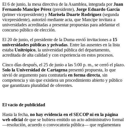
El 6 de junio, la mesa directiva de la Asamblea, integrada por
Juan
Fernando Mancipe Pérez
(presidente),
Jorge Eduardo García
(primer vicepresidente) y
Marisela Duarte Rodríguez
(segunda
vicepresidente), autorizó mediante acta, que Mancipe invitara a
universidades acreditadas a presentar propuestas para adelantar el
concurso público de elección.
El 20 de junio, el presidente de la Duma envió invitaciones a
15
universidades públicas y privadas
. Entre las ausentes en la lista
estaba
Unitrópico
, la universidad pública del departamento,
acreditada de alta calidad y con experiencia en estos procesos.
Cinco días después, el 25 de junio a las 5:00 p. m., se cerró el plazo.
Solo la Universidad de Cartagena
presentó propuesta, lo que
sirvió de argumento para contratarla
en forma directa
, sin
competencia y sin que existiera un procedimiento abierto y público
que garantizara pluralidad de oferentes.
El vacío de publicidad
Hasta la fecha,
no hay evidencia en el SECOP ni en la página
web oficial
de que se hubiera emitido un acto administrativo formal
—resolución, acuerdo o convocatoria pública— que reglamentara