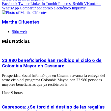
Facebook
Twitter
LinkedIn
Tumblr
Pinterest
Reddit
VKontakte
WhatsApp
Compartir por correo electrónico
Imprimir
Martha Cifuentes
Sitio web
Más Noticias
23.980 beneficiarios han recibido el ciclo 6 de
Colombia Mayor en Casanare
Prosperidad Social informó que en Casanare avanza la entrega del
sexto ciclo del programa Colombia Mayor, con 23.980 personas
mayores beneficiarias que ya recibieron la...
Hace 9 horas
Capresoca: ¿Se torció el destino de las regalías