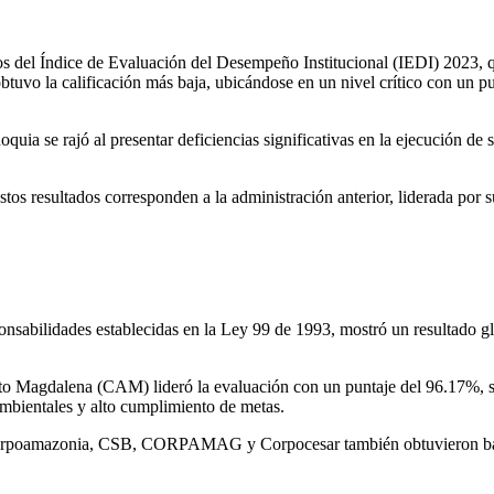
ados del Índice de Evaluación del Desempeño Institucional (IEDI) 202
uvo la calificación más baja, ubicándose en un nivel crítico con un p
ia se rajó al presentar deficiencias significativas en la ejecución de s
s resultados corresponden a la administración anterior, liderada por s
nsabilidades establecidas en la Ley 99 de 1993, mostró un resultado gl
to Magdalena (CAM) lideró la evaluación con un puntaje del 96.17%, 
 ambientales y alto cumplimiento de metas.
orpoamazonia, CSB, CORPAMAG y Corpocesar también obtuvieron bajos 