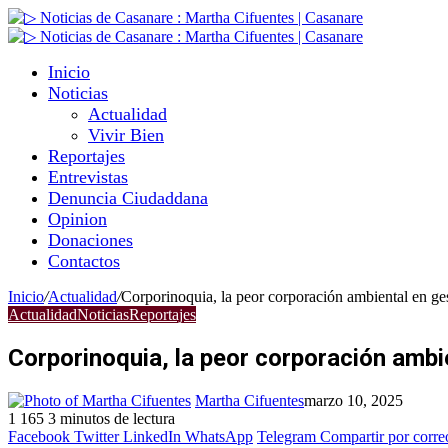
Inicio
Noticias
Actualidad
Vivir Bien
Reportajes
Entrevistas
Denuncia Ciudaddana
Opinion
Donaciones
Contactos
Inicio
/
Actualidad
/
Corporinoquia, la peor corporación ambiental en g
Actualidad
Noticias
Reportajes
Corporinoquia, la peor corporación ambi
Martha Cifuentes
marzo 10, 2025
1
165
3 minutos de lectura
Facebook
Twitter
LinkedIn
WhatsApp
Telegram
Compartir por corre