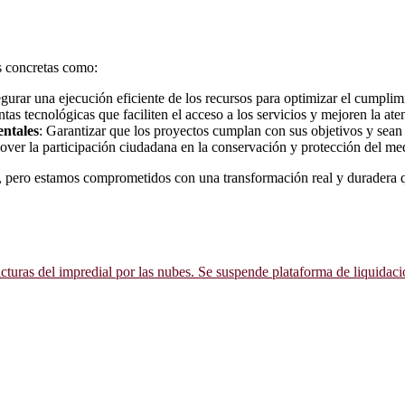
s concretas como:
egurar una ejecución eficiente de los recursos para optimizar el cumplim
ntas tecnológicas que faciliten el acceso a los servicios y mejoren la at
entales
: Garantizar que los proyectos cumplan con sus objetivos y sean e
over la participación ciudadana en la conservación y protección del me
, pero estamos comprometidos con una transformación real y duradera q
cturas del impredial por las nubes. Se suspende plataforma de liquidaci