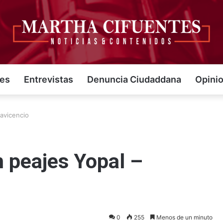
jes
Entrevistas
Denuncia Ciudaddana
Opini
avicencio
 peajes Yopal –
0
255
Menos de un minuto