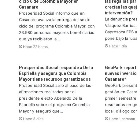
ciclo 6 de Colombia Mayor en
las regalías pa
Casanare
crecían las que
intervención?
Prosperidad Social informó que en
La denuncia pre
Casanare avanza la entrega del sexto
Vásquez Barrios,
ciclo del programa Colombia Mayor, con
Capresoca EPS an
23.980 personas mayores beneficiarias
pone bajo la lupa
que ya recibieron la...
Hace 1 día
Hace 22 horas
Prosperidad Social responde a De la
GeoPark report
Espriella y asegura que Colombia
nuevas inversio
Mayor tiene recursos garantizados
Casanare*
Prosperidad Social salió al paso de las
GeoPark present
afirmaciones realizadas por el
gestión en Casa
presidente electo Abelardo De la
primer semestre
Espriella sobre el programa Colombia
resultados en g
Mayor y aseguró que...
local, diálogo co
Hace 3 días
Hace 1 semana