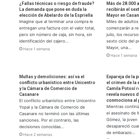
¿Fallas técnicas o riesgo de fraude?
Más de 28.000 
La demanda que pone en duda la
recibirán el se
elección de Abelardo de la Espriella
Mayor en Casan
Imagine que al terminar una compra le
Miles de adulto
entregan una factura con el valor total,
comenzarán a rec
pero sin número de caja, sin hora, sin
julio, los recurs
identificación del cajero...
sexto ciclo del 
Mayor, una...
Hace 1 semana
Hace 1 semana
Multas y demoliciones: así va el
Expareja de la 
conflicto urbanístico entre Unicentro
el crimen de l
y la Cámara de Comercio de
Camila Potosí r
Casanare
revela nuevos d
conmociona al 
El conflicto urbanístico entre Unicentro
Mientras continú
Yopal y la Cámara de Comercio de
el asesinato de 
Casanare no terminó con las últimas
Gómez, la joven
sanciones. Por el contrario, las
desapareció cua
decisiones conocidas...
de embarazo...
Hace 2 semanas