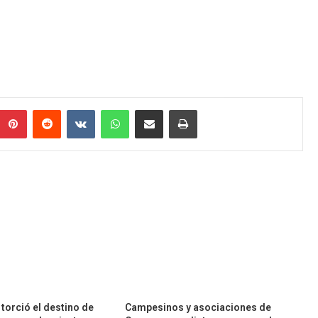
umblr
Pinterest
Reddit
VKontakte
WhatsApp
Compartir por correo electrónico
Imprimir
torció el destino de
Campesinos y asociaciones de