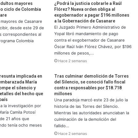
adultos mayores
¿Podrá la justicia cobrarle a Raúl
xto ciclo de Colombia
Flórez? Nueva orden obliga al
are
exgobernador a pagar $196 millones
a la Gobernación de Casanare
s mayores de Casanare
El Juzgado Primero Administrativo de
ibir, desde este 29 de
Yopal libró mandamiento de pago
os correspondientes al
contra el exgobernador de Casanare
programa Colombia
Óscar Raúl Iván Flórez Chávez, por $196
millones de pesos,...
Hace 2 semanas
presunta implicada en
Tras culminar demolición de Torres
a embarazada María
del Silencio, se conoció fallo fiscal
ompe el silencio y
contra responsables por $18.718
etalles del hecho que
millones
país
Una paradoja marcó este 23 de julio la
a la investigación por
historia de las Torres del Silencio.
María Camila Potosí
Mientras las autoridades anunciaban la
 de 21 años que
culminación de la demolición del
ndo tenía ocho meses
fallido...
Hace 2 semanas