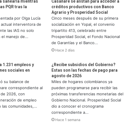
ra sanearla mientras
Casanare se alistan para acceder a
jas PQR tras la
créditos productivos con Banco
Agrario y Prosperidad Social
sentada por Olga Lucía
Cinco meses después de su primera
 actual interventora de
socialización en Yopal, el convenio
te las IAS no solo
tripartito 413, celebrado entre
 el manejo de...
Prosperidad Social, el Fondo Nacional
de Garantías y el Banco...
Hace 2 días
a 1.231 empleos y
¿Recibe subsidios del Gobierno?
nes sociales en
Estas son las fechas de pago para
agosto de 2026
ó su balance de
Miles de hogares colombianos ya
nare correspondiente al
pueden programarse para recibir las
 de 2026, con
próximas transferencias monetarias del
eneración de empleo
Gobierno Nacional. Prosperidad Social
n las comunidades,...
dio a conocer el cronograma
correspondiente a...
Hace 1 semana