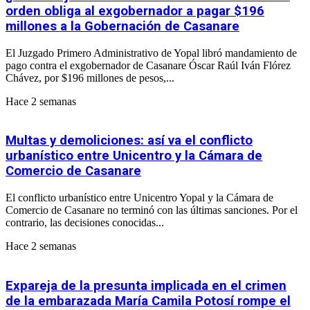
orden obliga al exgobernador a pagar $196
millones a la Gobernación de Casanare
El Juzgado Primero Administrativo de Yopal libró mandamiento de
pago contra el exgobernador de Casanare Óscar Raúl Iván Flórez
Chávez, por $196 millones de pesos,...
Hace 2 semanas
Multas y demoliciones: así va el conflicto
urbanístico entre Unicentro y la Cámara de
Comercio de Casanare
El conflicto urbanístico entre Unicentro Yopal y la Cámara de
Comercio de Casanare no terminó con las últimas sanciones. Por el
contrario, las decisiones conocidas...
Hace 2 semanas
Expareja de la presunta implicada en el crimen
de la embarazada María Camila Potosí rompe el