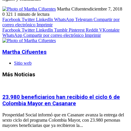
Martha Cifuentes
diciembre 7, 2018
0
321
1 minuto de lectura
Facebook
Twitter
LinkedIn
WhatsApp
Telegram
Compartir por
correo electrónico
Imprimir
Facebook
Twitter
LinkedIn
Tumblr
Pinterest
Reddit
VKontakte
WhatsApp
Compartir por correo electrónico
Imprimir
Martha Cifuentes
Sitio web
Más Noticias
23.980 beneficiarios han recibido el ciclo 6 de
Colombia Mayor en Casanare
Prosperidad Social informó que en Casanare avanza la entrega del
sexto ciclo del programa Colombia Mayor, con 23.980 personas
mayores beneficiarias que ya recibieron la...