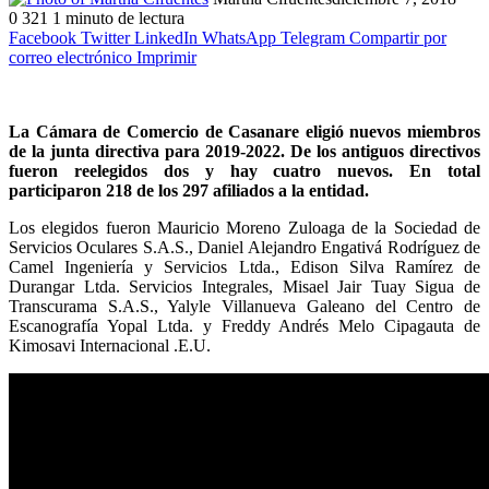
0
321
1 minuto de lectura
Facebook
Twitter
LinkedIn
WhatsApp
Telegram
Compartir por
correo electrónico
Imprimir
La Cámara de Comercio de Casanare eligió nuevos miembros
de la junta directiva para 2019-2022. De los antiguos directivos
fueron reelegidos dos y hay cuatro nuevos. En total
participaron 218 de los 297 afiliados a la entidad.
Los elegidos fueron Mauricio Moreno Zuloaga de la Sociedad de
Servicios Oculares S.A.S., Daniel Alejandro Engativá Rodríguez de
Camel Ingeniería y Servicios Ltda., Edison Silva Ramírez de
Durangar Ltda. Servicios Integrales, Misael Jair Tuay Sigua de
Transcurama S.A.S., Yalyle Villanueva Galeano del Centro de
Escanografía Yopal Ltda. y Freddy Andrés Melo Cipagauta de
Kimosavi Internacional .E.U.