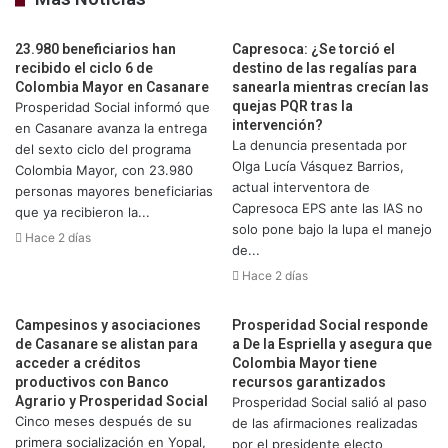
23.980 beneficiarios han
Capresoca: ¿Se torció el
recibido el ciclo 6 de
destino de las regalías para
Colombia Mayor en Casanare
sanearla mientras crecían las
quejas PQR tras la
Prosperidad Social informó que
intervención?
en Casanare avanza la entrega
La denuncia presentada por
del sexto ciclo del programa
Olga Lucía Vásquez Barrios,
Colombia Mayor, con 23.980
actual interventora de
personas mayores beneficiarias
Capresoca EPS ante las IAS no
que ya recibieron la...
solo pone bajo la lupa el manejo
Hace 2 días
de...
Hace 2 días
Campesinos y asociaciones
Prosperidad Social responde
de Casanare se alistan para
a De la Espriella y asegura que
acceder a créditos
Colombia Mayor tiene
productivos con Banco
recursos garantizados
Agrario y Prosperidad Social
Prosperidad Social salió al paso
Cinco meses después de su
de las afirmaciones realizadas
primera socialización en Yopal,
por el presidente electo