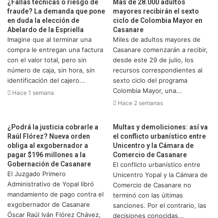
¿Fallas técnicas o riesgo de
Más de 28.000 adultos
fraude? La demanda que pone
mayores recibirán el sexto
en duda la elección de
ciclo de Colombia Mayor en
Abelardo de la Espriella
Casanare
Imagine que al terminar una
Miles de adultos mayores de
compra le entregan una factura
Casanare comenzarán a recibir,
con el valor total, pero sin
desde este 29 de julio, los
número de caja, sin hora, sin
recursos correspondientes al
identificación del cajero...
sexto ciclo del programa
Colombia Mayor, una...
Hace 1 semana
Hace 2 semanas
¿Podrá la justicia cobrarle a
Multas y demoliciones: así va
Raúl Flórez? Nueva orden
el conflicto urbanístico entre
obliga al exgobernador a
Unicentro y la Cámara de
pagar $196 millones a la
Comercio de Casanare
Gobernación de Casanare
El conflicto urbanístico entre
El Juzgado Primero
Unicentro Yopal y la Cámara de
Administrativo de Yopal libró
Comercio de Casanare no
mandamiento de pago contra el
terminó con las últimas
exgobernador de Casanare
sanciones. Por el contrario, las
Óscar Raúl Iván Flórez Chávez,
decisiones conocidas...