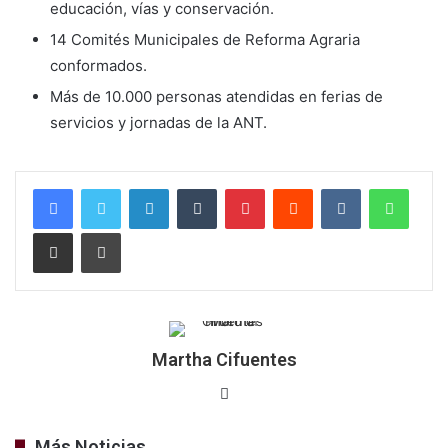
educación, vías y conservación.
14 Comités Municipales de Reforma Agraria
conformados.
Más de 10.000 personas atendidas en ferias de
servicios y jornadas de la ANT.
LinkedIn
Tumblr
Pinterest
Reddit
VKontakte
Whats
Compartir por correo electrónico
Imprimir
Martha Cifuentes
Sitio
web
Más Noticias