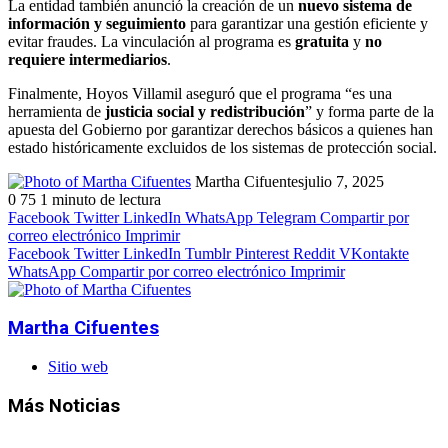
La entidad también anunció la creación de un
nuevo sistema de
información y seguimiento
para garantizar una gestión eficiente y
evitar fraudes. La vinculación al programa es
gratuita
y
no
requiere intermediarios
.
Finalmente, Hoyos Villamil aseguró que el programa “es una
herramienta de
justicia social y redistribución
” y forma parte de la
apuesta del Gobierno por garantizar derechos básicos a quienes han
estado históricamente excluidos de los sistemas de protección social.
Martha Cifuentes
julio 7, 2025
0
75
1 minuto de lectura
Facebook
Twitter
LinkedIn
WhatsApp
Telegram
Compartir por
correo electrónico
Imprimir
Facebook
Twitter
LinkedIn
Tumblr
Pinterest
Reddit
VKontakte
WhatsApp
Compartir por correo electrónico
Imprimir
Martha Cifuentes
Sitio web
Más Noticias