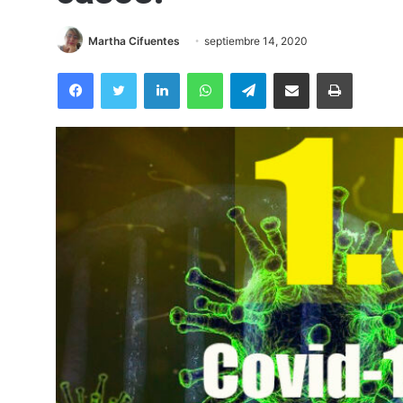
Martha Cifuentes
septiembre 14, 2020
Facebook
Twitter
LinkedIn
WhatsApp
Telegram
Compartir por correo electrónico
Imprimir