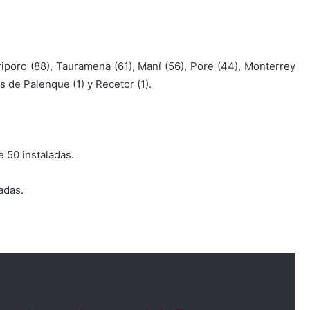
riporo (88), Tauramena (61), Maní (56), Pore (44), Monterrey
is de Palenque (1) y Recetor (1).
 50 instaladas.
adas.