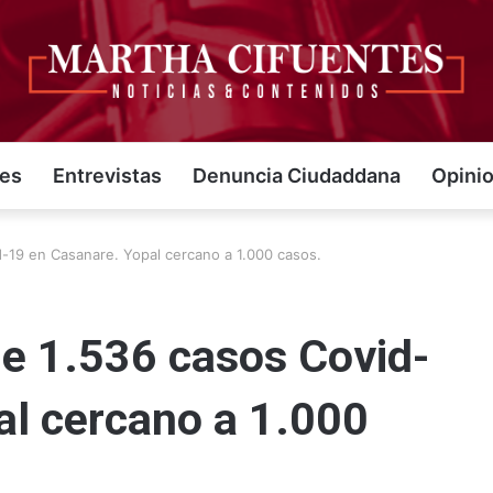
jes
Entrevistas
Denuncia Ciudaddana
Opini
d-19 en Casanare. Yopal cercano a 1.000 casos.
de 1.536 casos Covid-
al cercano a 1.000