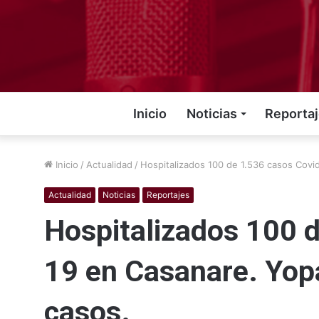
Inicio
Noticias
Reporta
Inicio
/
Actualidad
/
Hospitalizados 100 de 1.536 casos Covi
Actualidad
Noticias
Reportajes
Hospitalizados 100 
19 en Casanare. Yop
casos.