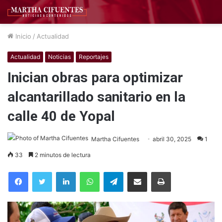
Inicio
/
Actualidad
Actualidad
Noticias
Reportajes
Inician obras para optimizar
alcantarillado sanitario en la
calle 40 de Yopal
Martha Cifuentes
abril 30, 2025
1
33
2 minutos de lectura
Facebook
Twitter
LinkedIn
WhatsApp
Telegram
Compartir por correo electrónico
Imprimir