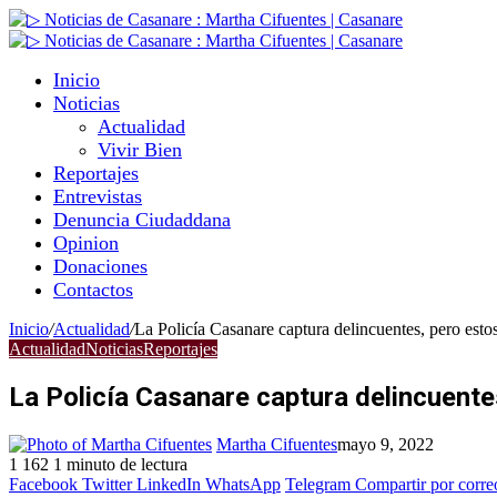
Inicio
Noticias
Actualidad
Vivir Bien
Reportajes
Entrevistas
Denuncia Ciudaddana
Opinion
Donaciones
Contactos
Inicio
/
Actualidad
/
La Policía Casanare captura delincuentes, pero estos 
Actualidad
Noticias
Reportajes
La Policía Casanare captura delincuentes
Martha Cifuentes
mayo 9, 2022
1
162
1 minuto de lectura
Facebook
Twitter
LinkedIn
WhatsApp
Telegram
Compartir por corre