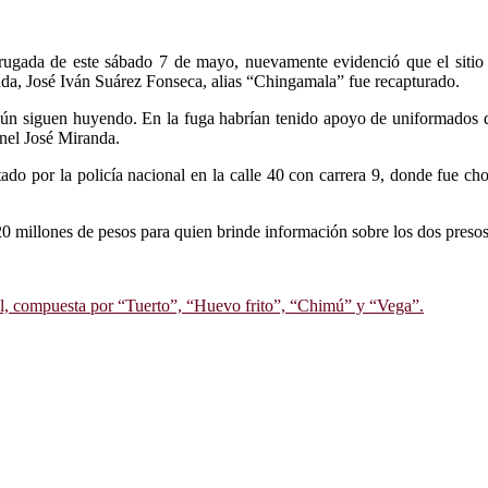
rugada de este sábado 7 de mayo, nuevamente evidenció que el sitio n
ada, José Iván Suárez Fonseca, alias “Chingamala” fue recapturado.
” aún siguen huyendo. En la fuga habrían tenido apoyo de uniformados d
nel José Miranda.
tado por la policía nacional en la calle 40 con carrera 9, donde fue ch
millones de pesos para quien brinde información sobre los dos presos q
l, compuesta por “Tuerto”, “Huevo frito”, “Chimú” y “Vega”.