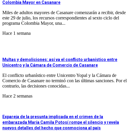
Colombia Mayor en Casanare
Miles de adultos mayores de Casanare comenzarán a recibir, desde
este 29 de julio, los recursos correspondientes al sexto ciclo del
programa Colombia Mayor, una...
Hace 1 semana
Multas y demoliciones: así va el conflicto urbanístico entre
Unicentro y la Cámara de Comercio de Casanare
El conflicto urbanístico entre Unicentro Yopal y la Cámara de
Comercio de Casanare no terminó con las últimas sanciones. Por el
contrario, las decisiones conocidas...
Hace 2 semanas
Expareja de la presunta implicada en el crimen de la
embarazada María Camila Potosí rompe el silencio y revela
nuevos detalles del hecho que conmociona al país