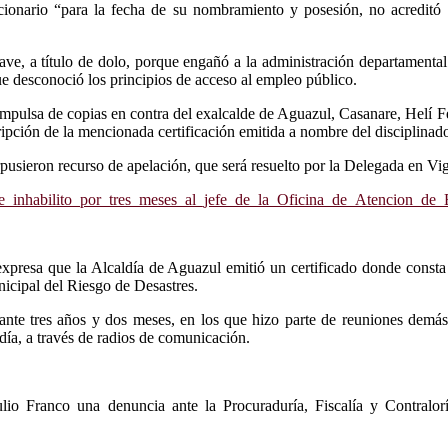
ionario “para la fecha de su nombramiento y posesión, no acreditó 
ave, a título de dolo, porque engañó a la administración departament
ue desconoció los principios de acceso al empleo público.
compulsa de copias en contra del exalcalde de Aguazul, Casanare, Hel
ripción de la mencionada certificación emitida a nombre del disciplinad
usieron recurso de apelación, que será resuelto por la Delegada en Vigi
io_e_inhabilito_por_tres_meses_al_jefe_de_la_Oficina_de_Atencion_d
presa que la Alcaldía de Aguazul emitió un certificado donde consta
icipal del Riesgo de Desastres.
rante tres años y dos meses, en los que hizo parte de reuniones demá
día, a través de radios de comunicación.
io Franco una denuncia ante la Procuraduría, Fiscalía y Contralorí