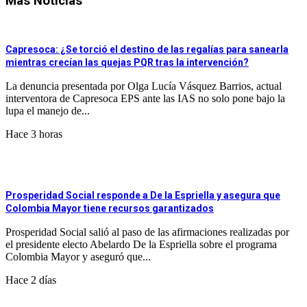
Más Noticias
Capresoca: ¿Se torció el destino de las regalías para sanearla
mientras crecían las quejas PQR tras la intervención?
La denuncia presentada por Olga Lucía Vásquez Barrios, actual
interventora de Capresoca EPS ante las IAS no solo pone bajo la
lupa el manejo de...
Hace 3 horas
Prosperidad Social responde a De la Espriella y asegura que
Colombia Mayor tiene recursos garantizados
Prosperidad Social salió al paso de las afirmaciones realizadas por
el presidente electo Abelardo De la Espriella sobre el programa
Colombia Mayor y aseguró que...
Hace 2 días