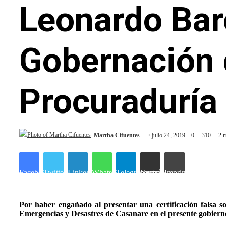
Leonardo Bar
Gobernación 
Procuraduría
Martha Cifuentes
julio 24, 2019
0
310
2 m
Facebook
Twitter
LinkedIn
WhatsApp
Telegram
Compartir por correo electrónico
Imprimir
Por haber engañado al presentar una certificación falsa
Emergencias y Desastres de Casanare en el presente gobierno