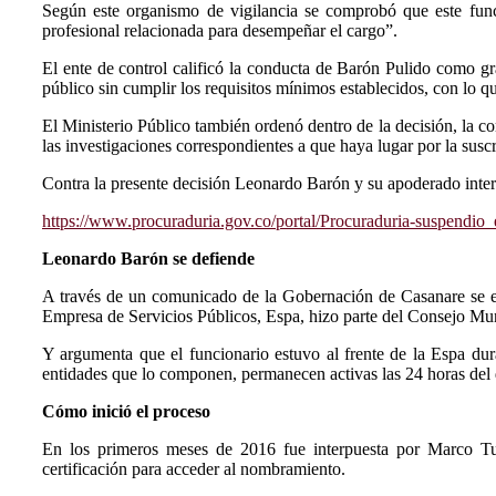
Según este organismo de vigilancia se comprobó que este func
profesional relacionada para desempeñar el cargo”.
El ente de control calificó la conducta de Barón Pulido como gr
público sin cumplir los requisitos mínimos establecidos, con lo q
El Ministerio Público también ordenó dentro de la decisión, la 
las investigaciones correspondientes a que haya lugar por la susc
Contra la presente decisión Leonardo Barón y su apoderado interp
https://www.procuraduria.gov.co/portal/Procuraduria-suspend
Leonardo Barón se defiende
A través de un comunicado de la Gobernación de Casanare se ex
Empresa de Servicios Públicos, Espa, hizo parte del Consejo Mun
Y argumenta que el funcionario estuvo al frente de la Espa du
entidades que lo componen, permanecen activas las 24 horas del 
Cómo inició el proceso
En los primeros meses de 2016 fue interpuesta por Marco Tul
certificación para acceder al nombramiento.