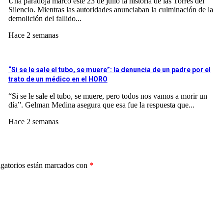
Una paradoja marcó este 23 de julio la historia de las Torres del
Silencio. Mientras las autoridades anunciaban la culminación de la
demolición del fallido...
Hace 2 semanas
“Si se le sale el tubo, se muere”: la denuncia de un padre por el
trato de un médico en el HORO
“Si se le sale el tubo, se muere, pero todos nos vamos a morir un
día”. Gelman Medina asegura que esa fue la respuesta que...
Hace 2 semanas
gatorios están marcados con
*