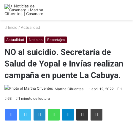
Inicio
/
Actualidad
Actualidad
Noticias
Reportajes
NO al suicidio. Secretaría de
Salud de Yopal e Invías realizan
campaña en puente La Cabuya.
Martha Cifuentes
abril 12, 2022
1
63
1 minuto de lectura
Facebook
Twitter
LinkedIn
WhatsApp
Telegram
Compartir por correo electrónico
Imprimir