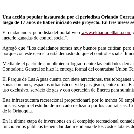
Una acción popular instaurada por el periodista Orlando Correa 
luego de 17 años de haber iniciado este proyecto. En tres meses s
El ciudadano y periodista del portal web
www.eldiariodelllano.com
e
meterle ganadas de control social”.
Agregó que “Los ciudadanos somos muy buenos para criticar, pero mal
porque con este ejercicio está demostrado que el control social sí func
Mediante el pacto de cumplimiento logrado entre las entidades deman
Contraloría General se hizo la entrega formal del contratista Unión T
El Parque de Las Aguas cuenta con siete atracciones, tres toboganes un
zonas comunes, espacios urbanísticos y de paisajismo, entre otros. F
uso exclusivo, servicio de gas y con operación de Enerca para suminist
Esta infraestructura recreacional proporcionará por lo menos 50 empl
turistas, según el estudio de mercado realizado por los contratistas.
de la Orinoquía.
En la última etapa de inversiones en el complejo recreacional contada
funcionarios públicos tienen claridad meridiana de los costos totales de