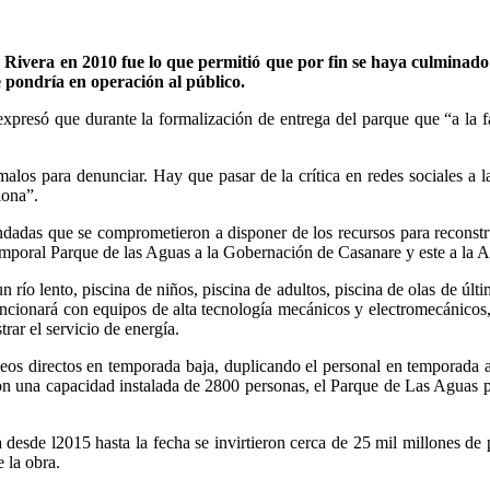
Rivera en 2010 fue lo que permitió que por fin se haya culminado
e pondría en operación al público.
xpresó que durante la formalización de entrega del parque que “a la fa
os para denunciar. Hay que pasar de la crítica en redes sociales a la 
iona”.
dadas que se comprometieron a disponer de los recursos para reconstrui
emporal Parque de las Aguas a la Gobernación de Casanare y este a la Al
 río lento, piscina de niños, piscina de adultos, piscina de olas de últ
uncionará con equipos de alta tecnología mecánicos y electromecánicos
rar el servicio de energía.
eos directos en temporada baja, duplicando el personal en temporada a
 Con una capacidad instalada de 2800 personas, el Parque de Las Aguas p
 desde l2015 hasta la fecha se invirtieron cerca de 25 mil millones de
 la obra.