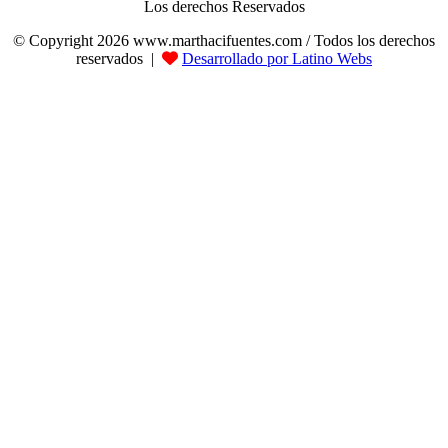
Los derechos Reservados
© Copyright 2026 www.marthacifuentes.com / Todos los derechos
reservados |
Desarrollado por Latino Webs
Facebook
Twitter
WhatsApp
Telegram
Botón
volver
arriba