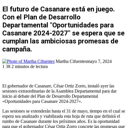
El futuro de Casanare está en juego.
Con el Plan de Desarrollo
Departamental "Oportunidades para
Casanare 2024-2027" se espera que se
cumplan las ambiciosas promesas de
campaña.
Martha Cifuentes
mayo 7, 2024
1
38
2 minutos de lectura
Facebook
Twitter
LinkedIn
WhatsApp
Telegram
Compartir
Imprimir
por
correo
El gobernador de Casanare, César Ortiz Zorro, instaló ayer las
electrónico
sesiones extraordinarias de la Asamblea Departamental para dar
inicio al debate del Plan de Desarrollo Departamental
«Oportunidades para Casanare 2024-2027».
Las sesiones se extenderán hasta el 31 de mayo, tiempo en el cual se
espera sea analizado y viabilizada esta hoja de ruta que definirá el
rumbo de Casanare durante los próximos años. Es la oportunidad
para que el gobernador César Ortiz Zorro concrete las promesas que