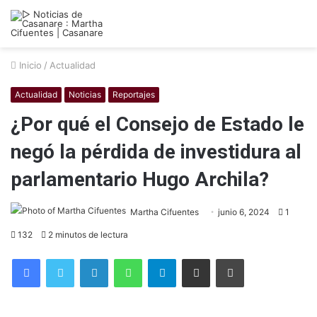
Inicio
/
Actualidad
Actualidad
Noticias
Reportajes
¿Por qué el Consejo de Estado le
negó la pérdida de investidura al
parlamentario Hugo Archila?
Martha Cifuentes
junio 6, 2024
1
132
2 minutos de lectura
Facebook
Twitter
LinkedIn
WhatsApp
Telegram
Compartir por correo electrónico
Imprimir