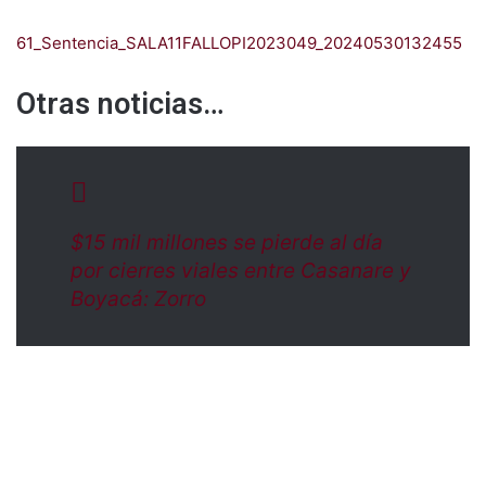
61_Sentencia_SALA11FALLOPI2023049_20240530132455
Otras noticias…
$15 mil millones se pierde al día
por cierres viales entre Casanare y
Boyacá: Zorro