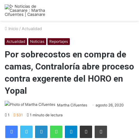
Inicio
/
Actualidad
Actualidad
Noticias
Reportajes
Por sobrecostos en compra de
camas, Contraloría abre proceso
contra exgerente del HORO en
Yopal
Martha Cifuentes
agosto 26, 2020
1
531
1 minuto de lectura
Facebook
Twitter
LinkedIn
WhatsApp
Telegram
Compartir por correo electrónico
Imprimir