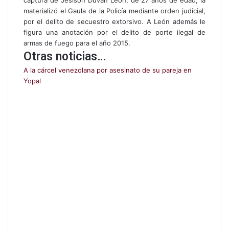
captura de Jesison Duvan León, de 27 años de edad, la
l
materializó el Gaula de la Policía mediante orden judicial,
e
por el delito de secuestro extorsivo. A León además le
c
figura una anotación por el delito de porte ilegal de
t
armas de fuego para el año 2015.
r
Otras noticias…
ó
A la cárcel venezolana por asesinato de su pareja en
n
Yopal
i
c
o