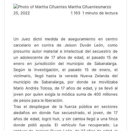
Martha Cifuentes
marzo
25, 2022
1
163
1 minuto de lectura
F
T
L
W
T
C
I
a
w
i
h
e
o
m
c
i
n
a
l
m
p
e
t
k
t
e
p
r
Un Juez dictó medida de aseguramiento en centro
b
t
e
s
g
a
i
carcelario en contra de Jeison Duván León, como
o
e
d
A
r
r
m
presunto autor material e intelectual del secuestro de
o
r
I
p
a
t
i
un adolescente de 17 años de edad, el pasado 15 de
k
n
p
m
i
r
enero en jurisdicción del municipio de Sabanalarga.
r
Según la investigación, el pasado 15 de enero, el
p
victimario, llegó hasta la vereda Nueva Zelanda del
o
municipio de Sabanalarga, por donde se movilizaba
r
Mario Andrés Tolosa, de 17 años de edad, y se llevó al
c
joven por quien exigía la módica suma de 400 millones
o
de pesos para la liberación.
r
Tras el despliegue de la fuerza pública en sectores
r
aledaños en donde fue secuestrado, el joven, de 17
e
años de edad, logró huir, y sin camisa llegó a una finca
o
donde pidió ayuda. El vehículo fue recuperado. La
e