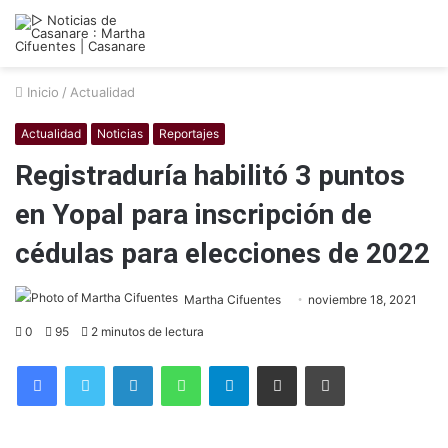
Inicio
/
Actualidad
Actualidad
Noticias
Reportajes
Registraduría habilitó 3 puntos
en Yopal para inscripción de
cédulas para elecciones de 2022
Martha Cifuentes
noviembre 18, 2021
0
95
2 minutos de lectura
Facebook
Twitter
LinkedIn
WhatsApp
Telegram
Compartir por correo electrónico
Imprimir