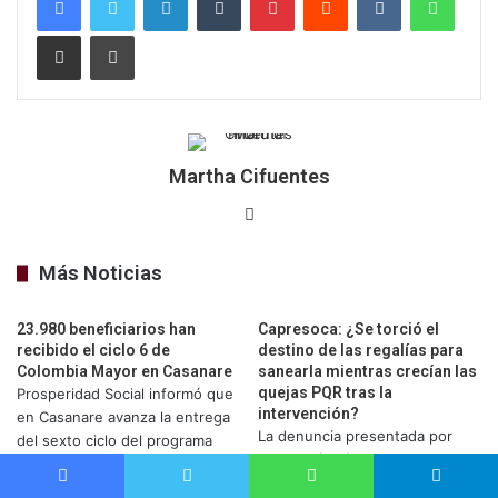
Compartir por correo electrónico
Imprimir
Martha Cifuentes
Sitio
web
Más Noticias
23.980 beneficiarios han
Capresoca: ¿Se torció el
recibido el ciclo 6 de
destino de las regalías para
Colombia Mayor en Casanare
sanearla mientras crecían las
quejas PQR tras la
Prosperidad Social informó que
intervención?
en Casanare avanza la entrega
La denuncia presentada por
del sexto ciclo del programa
Olga Lucía Vásquez Barrios,
Colombia Mayor, con 23.980
actual interventora de
personas mayores beneficiarias
Facebook
Twitter
WhatsApp
Telegram