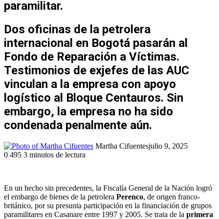
paramilitar.
Dos oficinas de la petrolera
internacional en Bogotá pasarán al
Fondo de Reparación a Víctimas.
Testimonios de exjefes de las AUC
vinculan a la empresa con apoyo
logístico al Bloque Centauros. Sin
embargo, la empresa no ha sido
condenada penalmente aún.
Martha Cifuentes
julio 9, 2025
0
495
3 minutos de lectura
Facebook
Twitter
LinkedIn
WhatsApp
Telegram
Compartir
Imprimir
por
correo
En un hecho sin precedentes, la Fiscalía General de la Nación logró
electrónico
el embargo de bienes de la petrolera
Perenco
, de origen franco-
británico, por su presunta participación en la financiación de grupos
paramilitares en Casanare entre 1997 y 2005. Se trata de la
primera