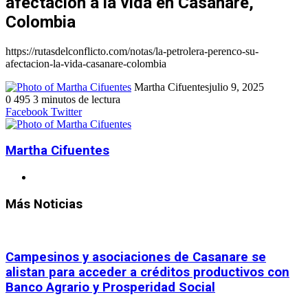
afectación a la vida en Casanare,
Colombia
https://rutasdelconflicto.com/notas/la-petrolera-perenco-su-
afectacion-la-vida-casanare-colombia
Martha Cifuentes
julio 9, 2025
0
495
3 minutos de lectura
Facebook
Twitter
LinkedIn
WhatsApp
Telegram
Compartir
Imprimir
LinkedIn
Tumblr
Pinterest
Reddit
VKontakte
WhatsApp
Compartir
Imprimir
Facebook
Twitter
por
por
correo
correo
electrónico
electrónico
Martha Cifuentes
Sitio
web
Más Noticias
Campesinos y asociaciones de Casanare se
alistan para acceder a créditos productivos con
Banco Agrario y Prosperidad Social