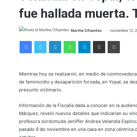
fue hallada muerta. T
Martha Cifuentes
noviembre 12, 
Facebook
Twitter
LinkedIn
WhatsApp
Telegram
Compartir por correo electrónico
Imprimir
Mientras hoy se realizaron, en medio de conmovedoras 
de feminicidio y desaparición forzada, en Yopal, se de
presunto victimario.
Información de la Fiscalía dada a conocer en la audien
Márquez, reveló nuevos detalles que indicarían su vinc
profesora sordomuda Jeniffer Andrea Velandia Espino
pasado 9 de noviembre en una casa en zona céntrica d