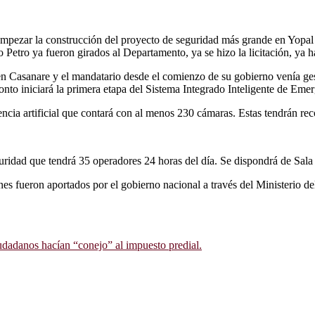
empezar la construcción del proyecto de seguridad más grande en Yopal
 Petro ya fueron girados al Departamento, ya se hizo la licitación, ya 
 en Casanare y el mandatario desde el comienzo de su gobierno venía gest
onto iniciará la primera etapa del Sistema Integrado Inteligente de Eme
encia artificial que contará con al menos 230 cámaras. Estas tendrán re
ridad que tendrá 35 operadores 24 horas del día. Se dispondrá de ⁠Sala
nes fueron aportados por el gobierno nacional a través del Ministerio del
udadanos hacían “conejo” al impuesto predial.