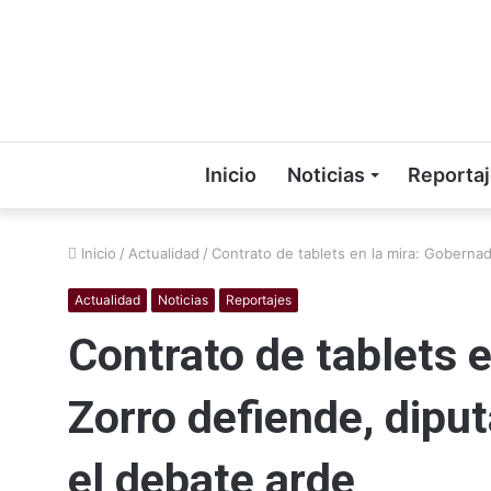
Inicio
Noticias
Reporta
Inicio
/
Actualidad
/
Contrato de tablets en la mira: Goberna
Actualidad
Noticias
Reportajes
Contrato de tablets 
Zorro defiende, dipu
el debate arde