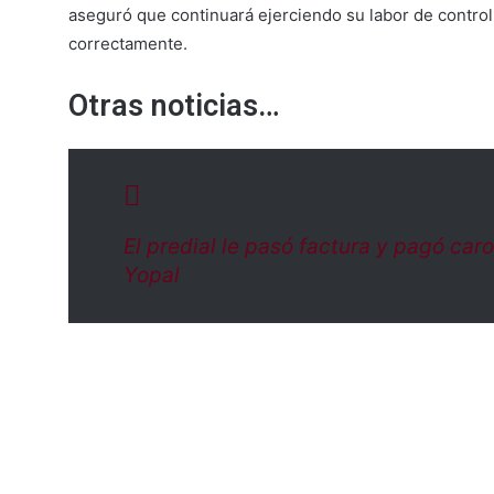
aseguró que continuará ejerciendo su labor de control 
correctamente.
Otras noticias…
El predial le pasó factura y pagó car
Yopal