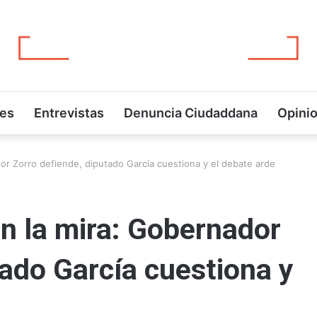
jes
Entrevistas
Denuncia Ciudaddana
Opini
dor Zorro defiende, diputado García cuestiona y el debate arde
en la mira: Gobernador
tado García cuestiona y