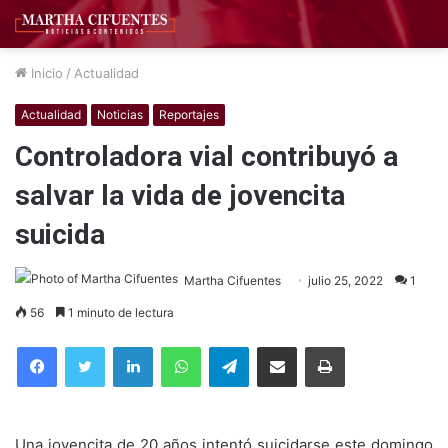
Inicio
/
Actualidad
Actualidad
Noticias
Reportajes
Controladora vial contribuyó a
salvar la vida de jovencita
suicida
Martha Cifuentes
julio 25, 2022
1
56
1 minuto de lectura
Facebook
Twitter
LinkedIn
WhatsApp
Telegram
Compartir por correo electrónico
Imprimir
Una jovencita de 20 años intentó suicidarse este domingo