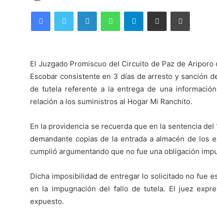
Facebook
Twitter
LinkedIn
WhatsApp
Telegram
Compartir por correo electrónico
Imprimir
El Juzgado Promiscuo del Circuito de Paz de Ariporo c
Escobar consistente en 3 días de arresto y sanción de
de tutela referente a la entrega de una información
relación a los suministros al Hogar Mi Ranchito.
En la providencia se recuerda que en la sentencia del 1
demandante copias de la entrada a almacén de los e
cumplió argumentando que no fue una obligación impuest
Dicha imposibilidad de entregar lo solicitado no fue e
en la impugnación del fallo de tutela. El juez exp
expuesto.