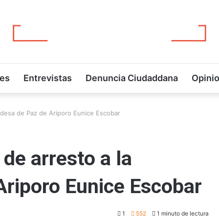
jes
Entrevistas
Denuncia Ciudaddana
Opini
aldesa de Paz de Ariporo Eunice Escobar
de arresto a la
Ariporo Eunice Escobar
1
552
1 minuto de lectura